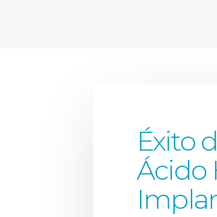
Éxito 
Ácido 
Implan