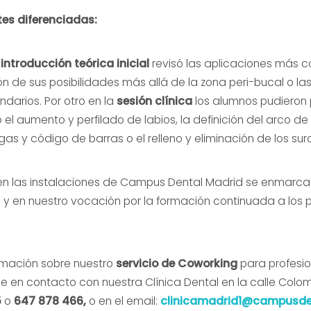
tes diferenciadas:
a
introducción teórica inicial
revisó las aplicaciones más 
ión de sus posibilidades más allá de la zona peri-bucal o las
ndarios. Por otro en la
sesión clínica
los alumnos pudieron 
l aumento y perfilado de labios, la definición del arco de 
ugas y código de barras o el relleno y eliminación de los s
 en las instalaciones de Campus Dental Madrid se enmarca
 y en nuestro vocación por la formación continuada a los p
ormación sobre nuestro
servicio de Coworking
para profesio
 en contacto con nuestra Clínica Dental en la calle Colomb
5
o
647 878 466,
o en el email:
clinicamadrid1@campusde