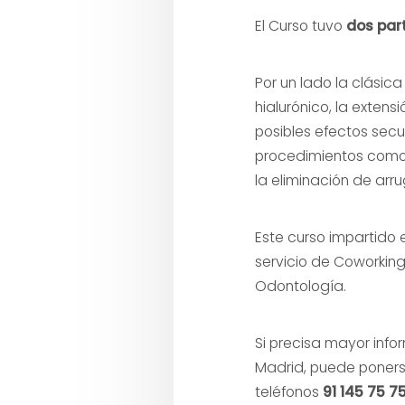
El Curso tuvo
dos par
Por un lado la clásic
hialurónico, la extens
posibles efectos secu
procedimientos como e
la eliminación de arr
Este curso impartido
servicio de Coworking
Odontología.
Si precisa mayor inf
Madrid, puede ponerse
teléfonos
91 145 75 7