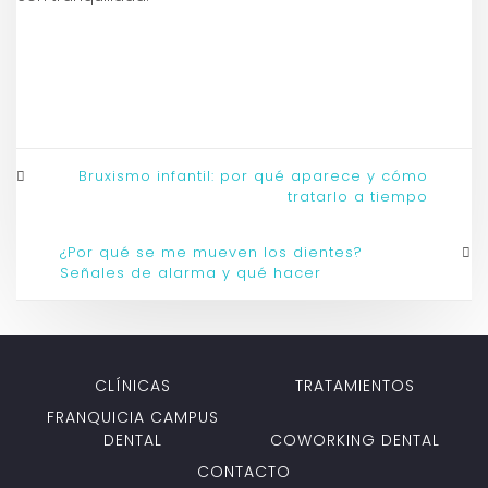
Bruxismo infantil: por qué aparece y cómo
tratarlo a tiempo
¿Por qué se me mueven los dientes?
Señales de alarma y qué hacer
CLÍNICAS
TRATAMIENTOS
FRANQUICIA CAMPUS
DENTAL
COWORKING DENTAL
CONTACTO