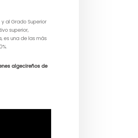
 y al Grado Superior
ivo superior,
, es una de las más
0%.
enes algecireños de