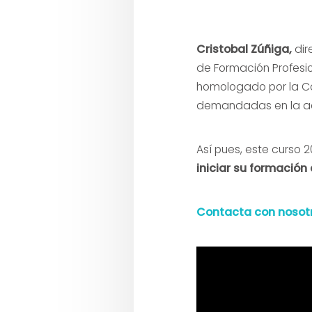
Cristobal Zúñiga,
dir
de Formación Profesio
homologado por la Co
demandadas en la act
Así pues, este curso 
iniciar su formación
Contacta con nosot