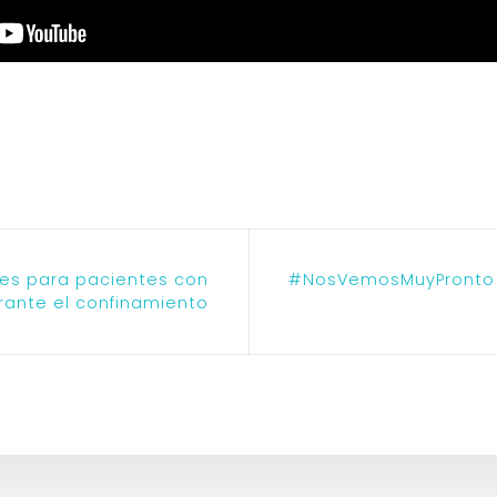
nes para pacientes con
#NosVemosMuyPronto
rante el confinamiento