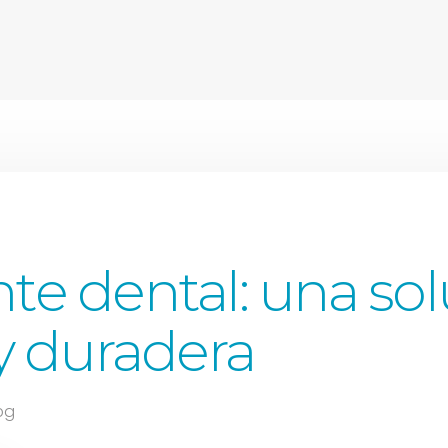
te dental: una so
 y duradera
og