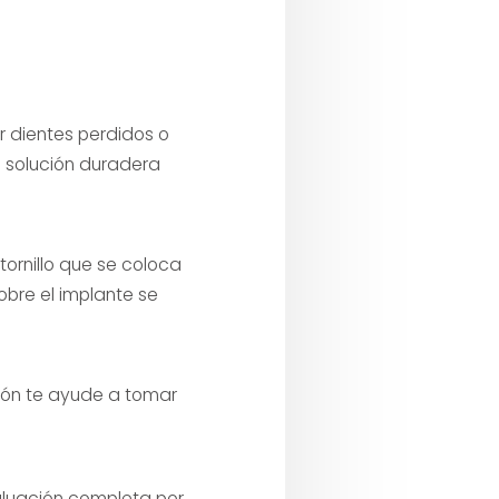
r dientes perdidos o
a solución duradera
tornillo que se coloca
obre el implante se
ción te ayude a tomar
aluación completa por