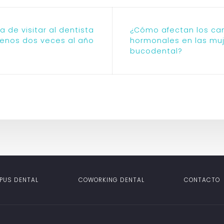
a de visitar al dentista
¿Cómo afectan los ca
enos dos veces al año
hormonales en las muj
bucodental?
PUS DENTAL
COWORKING DENTAL
CONTACTO