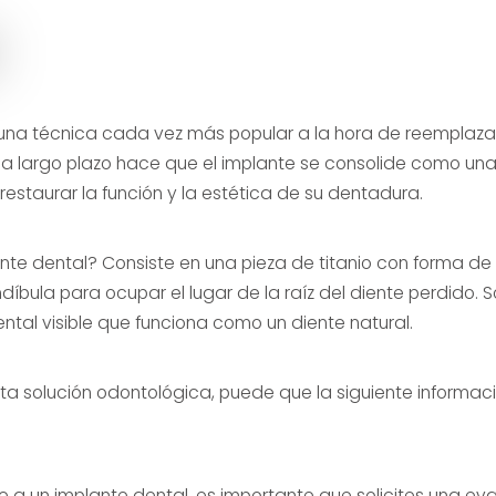
 una técnica cada vez más popular a la hora de reemplaza
 a largo plazo hace que el implante se consolide como un
restaurar la función y la estética de su dentadura.
nte dental? Consiste en una pieza de titanio con forma de 
díbula para ocupar el lugar de la raíz del diente perdido. S
tal visible que funciona como un diente natural.
ta solución odontológica, puede que la siguiente informa
 a un implante dental, es importante que solicites una ev