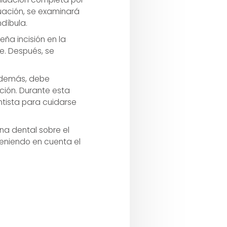
uación, se examinará
díbula.
eña incisión en la
e. Después, se
 además, debe
ción. Durante esta
ntista para cuidarse
na dental sobre el
eniendo en cuenta el