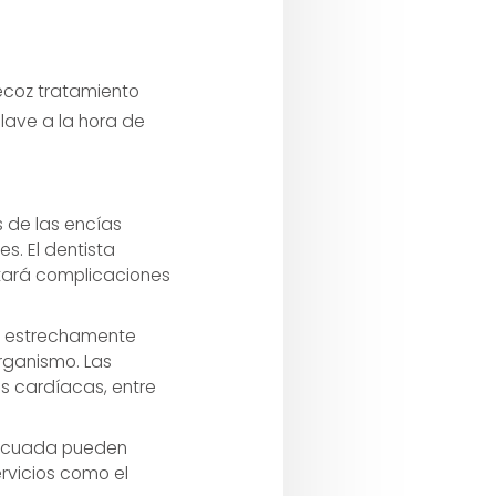
recoz tratamiento
lave a la hora de
 de las encías
s. El dentista
itará complicaciones
á estrechamente
rganismo. Las
s cardíacas, entre
adecuada pueden
rvicios como el