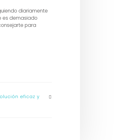
iguiendo diariamente
ado es demasiado
aconsejarte para
olución eficaz y