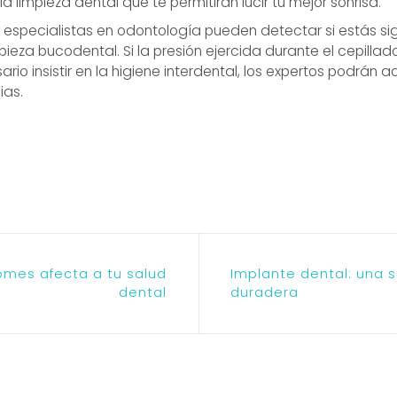
 limpieza dental que te permitirán lucir tu mejor sonrisa.
s especialistas en odontología pueden detectar si estás s
eza bucodental. Si la presión ejercida durante el cepill
sario insistir en la higiene interdental, los expertos podrán 
ias.
omes afecta a tu salud
Implante dental: una s
dental
duradera