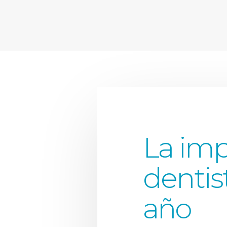
La impo
dentis
año