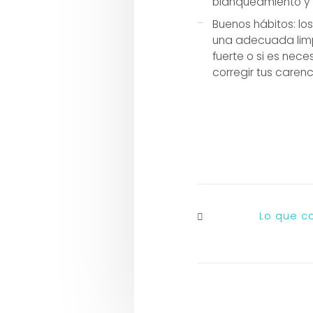
blanqueamiento y la
Buenos hábitos: lo
una adecuada limpi
fuerte o si es nece
corregir tus carenc
Lo que c