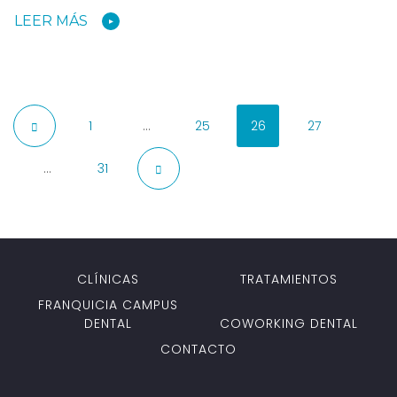
LEER MÁS
1
…
25
26
27
…
31
CLÍNICAS
TRATAMIENTOS
FRANQUICIA CAMPUS
DENTAL
COWORKING DENTAL
CONTACTO